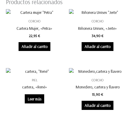
Productos relacionados
CORCHO
CORCHO
Cartera Mujer, «Petra»
Riñonera Unisex, «Jerte»
22,95
€
34,90
€
Añadir al carrito
Añadir al carrito
PIEL
CORCHO
cartera, «René»
Monedero, cartera y llavero
15,90
€
Leer más
Añadir al carrito