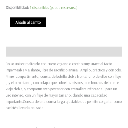
Disponibilidad:
1 disponibles (puede reservarse)
Bolso
Añadir al carrito
Unisex,
"Sancho"
cantidad
Descripción
Bolso unisex realizado con cuero vegano o corcho muy suave al tacto
impermeable y aislante, libre de sacrificio animal. Amplio, práctico y cómodo.
Primer compartimento, consta de bolsillo doble frontal,uno de ellos con fleje
, y el otro plano , con solapa que cubre los mismos, con broches de bronce
viejo doble, y compartimento posterior con cremallera reforzada , para un
uso intenso, con un fleje de mayor tamaño, dando una capacidad
importante.Consta de una correa larga ajustable que permite colgarla, como
también llevarla cruzada.