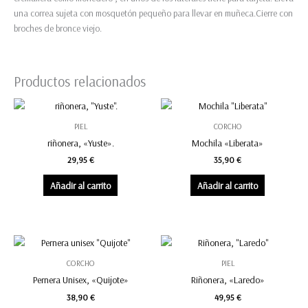
una correa sujeta con mosquetón pequeño para llevar en muñeca.Cierre con
broches de bronce viejo.
Productos relacionados
PIEL
CORCHO
riñonera, «Yuste».
Mochila «Liberata»
29,95
€
35,90
€
Añadir al carrito
Añadir al carrito
CORCHO
PIEL
Pernera Unisex, «Quijote»
Riñonera, «Laredo»
38,90
€
49,95
€