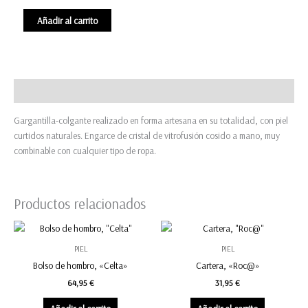
Gargantilla-
Añadir al carrito
colgante,
"Alcántara"
cantidad
Descripción
Gargantilla-colgante realizado en forma artesana en su totalidad, con piel
curtidos naturales. Engarce de cristal de vitrofusión cosido a mano, muy
combinable con cualquier tipo de ropa.
Productos relacionados
PIEL
PIEL
Bolso de hombro, «Celta»
Cartera, «Roc@»
64,95
€
31,95
€