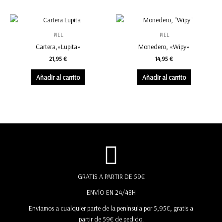
PIEL
PIEL
Cartera,»Lupita»
Monedero, «Wipy»
21,95
€
14,95
€
Añadir al carrito
Añadir al carrito
GRATIS A PARTIR DE 59€
ENVÍO EN 24/48H
Enviamos a cualquier parte de la península por 5,95€, gratis a
partir de 59€ de pedido.