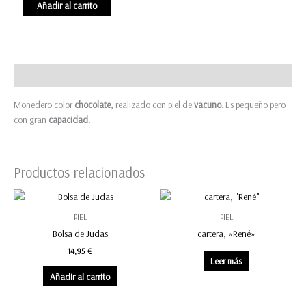
Monedero
Añadir al carrito
mini
"Ajolote"
cantidad
Descripción
Monedero color
chocolate
, realizado con piel de
vacuno
. Es pequeño pero
con gran
capacidad.
Productos relacionados
PIEL
PIEL
Bolsa de Judas
cartera, «René»
14,95
€
Leer más
Añadir al carrito